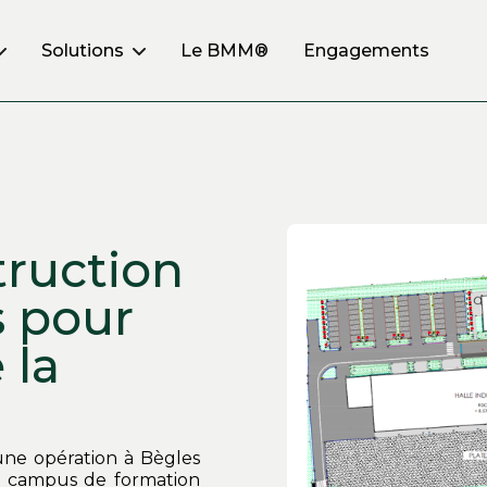
Le BMM®
Engagements
Solutions
truction
 pour
 la
une opération à Bègles
u campus de formation