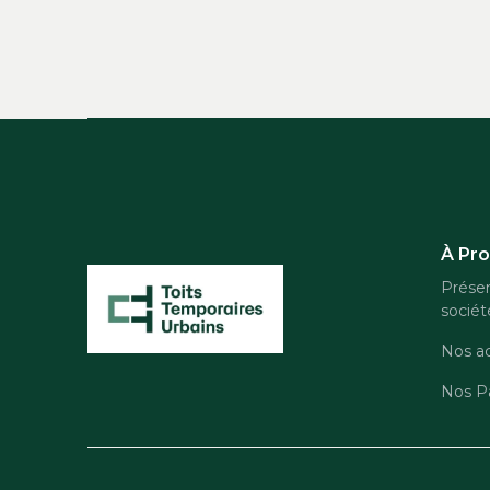
À Pr
Présen
sociét
Nos ac
Nos Pa