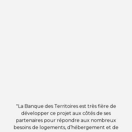
"La Banque des Territoires est très fière de
"L
développer ce projet aux côtés de ses
dé
partenaires pour répondre aux nombreux
ce
besoins de logements, d’hébergement et de
S