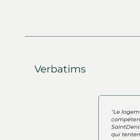
Verbatims
able (BMM) réinterroge
"Le logeme
 de l’inscrire dans une
compétenc
 les objectifs de mobilité
SaintDenis
ites sur leur durée de vie,
qui tenten