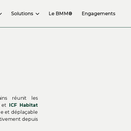
Le BMM®
Engagements
Solutions
ins réunit les
F
et
ICF Habitat
le et déplaçable
ctivement depuis