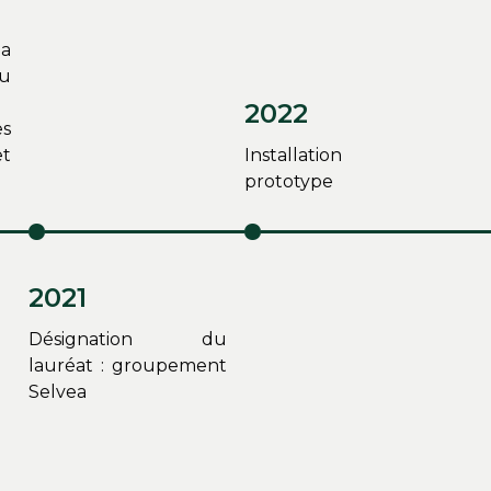
a
u
2022
es
et
Installation
prototy
2021
Désignation du
lauréat : groupement
Selvea