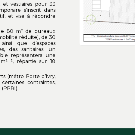
 et vestiaires pour 33
oraire s’inscrit dans
tif, et vise à répondre
de 80 m² de bureaux
obilité réduite), de 30
insi que d’espaces
, des sanitaires, un
mble représentera une
m² ², répartie sur 18
s (métro Porte d’Ivry,
certaines contraintes,
 (PPRI).